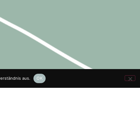
erständnis aus.
OK